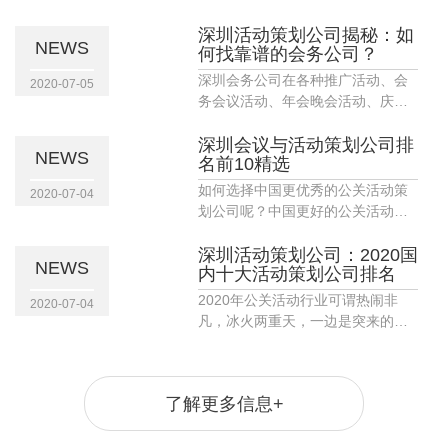
根据甲方需求对会议论坛做出构
思、设计、安排、制作策划方案以
深圳活动策划公司揭秘：如
NEWS
何找靠谱的会务公司？
达到最终的会务效果。
深圳会务公司在各种推广活动、会
2020-07-05
务会议活动、年会晚会活动、庆典
等活动中担任重要的角色，在国内
激烈的市场竞争中，深圳各类会务
深圳会议与活动策划公司排
NEWS
名前10精选
公司如雨后春笋般涌现出来，但是
实力、规模各不相同。深圳大的会
如何选择中国更优秀的公关活动策
2020-07-04
务公司优势是专业性强，深圳小的
划公司呢？中国更好的公关活动策
会务公司则在创意上有自己的独到
划公司排名如何呢？中国公关活动
之处。如能找对，能使活动事半功
策划公司呈现一个金字塔的生态体
深圳活动策划公司：2020国
NEWS
倍；而如果没找好，不仅影响活
内十大活动策划公司排名
系，位于金字塔最底层的是大量存
动，甚至会影响企业的形象，那
在的物料与设计工作室，一般承接
​2020年公关活动行业可谓热闹非
2020-07-04
么，要怎样找到靠谱的深圳会务公
一些相对简单的、偏执行层的物料
凡，冰火两重天，一边是突来的疫
司呢？
供应和平面设计工作；
情黑天鹅，另外一边自媒体和线上
直播卖货步入舞台并取得傲人成
绩，下沉市场争夺战触动资本兴
了解更多信息+
趣，存量时代变现见顶，流量向精
细化运营迈进，传统行业创造新模
式夺得年轻市场，品牌产品逐步超