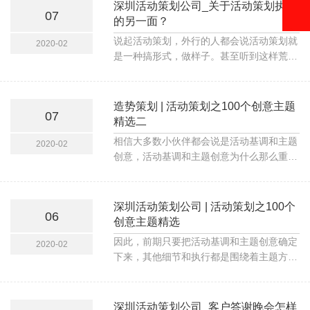
公司的实际能力和要求都不同，所以周年庆
深圳活动策划公司_关于活动策划执行
07
的设计还是需要有一定的策划方案，与众不
的另一面？
同的同时，也要展示出企业的实力才行。那
说起活动策划，外行的人都会说活动策划就
2020-02
么公司的庆典策划工作到底要如何来进行确
是一种搞形式，做样子。甚至听到这样荒谬
认呢？
的结论：如果公司要精兵简政，第一个要淘
汰的就是营销部门！理由：我的产品已经足
够好了，还需要花钱营销吗？其实受传统生
造势策划 | 活动策划之100个创意主题
07
产的观念影响，因为外行的人看到做活动策
精选二
划的就是一群人在空谈，空想。还不如把费
相信大多数小伙伴都会说是活动基调和主题
2020-02
用让利给客户来得实际。
创意，活动基调和主题创意为什么那么重要
呢，就在于它就像一个人的个性，如何要展
现给世人一个风采印象。说的直白一点就
是：你要把这场活动赋予一个定位方向，然
深圳活动策划公司 | 活动策划之100个
06
后通过搭建布置和物料体现来呈现出一场让
创意主题精选
人意犹未尽的视觉盛宴。
因此，前期只要把活动基调和主题创意确定
2020-02
下来，其他细节和执行都是围绕着主题方向
不断强化视觉、听觉、味觉，以及情绪感官
的辅助，本期造势策划就整理关于《活动策
划之100个创意主题精选》的课题，希望能
深圳活动策划公司_客户答谢晚会怎样