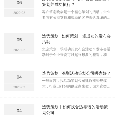
06
帮助到大家，特别是当你在工作中毫无头绪
策划并成功执行？
的情况下，一定能给你思维的启发。
客户答谢晚会是一个精心策划的活动，企业
2020-02
要向有长期支持和帮助的客户表达真诚的愿
望和感受。同时，借助客户答谢晚会轻松和
谐的氛围，提升客户对企业实力的理解和信
心。同时，还应添加一些属于企业文化特征
造势策划 | 如何策划一场成功的发布会
05
的元素，那么，如何规划成功的客户答谢晚
活动
会呢？
怎么策划一场成功的发布会活动？发布会活
2020-02
动对于企业来说可以起到形象的塑造，和推
广的作用，想要把发布会活动举行的更有意
义，更有价值的话，以下三个方面是必不可
少的，主要包括：发布会活动主题，发布会
造势策划 | 深圳活动策划公司哪家好？
04
活动环节，以及发布会活动嘉宾，下面我们
一般而言，找活动策划公司建议找些规模
一起来具体了解一下吧。
大，行业口碑好的供应商来做，因为这类公
2020-02
司无论从设备安全到人员的专业度来说都是
可以信任的，毕竟大企业做的比较多。价格
方面的话，应该是根据需求而定，费用差距
造势策划｜如何找合适靠谱的活动策
会有所差距，毕竟专业的东西更贵。
04
划公司