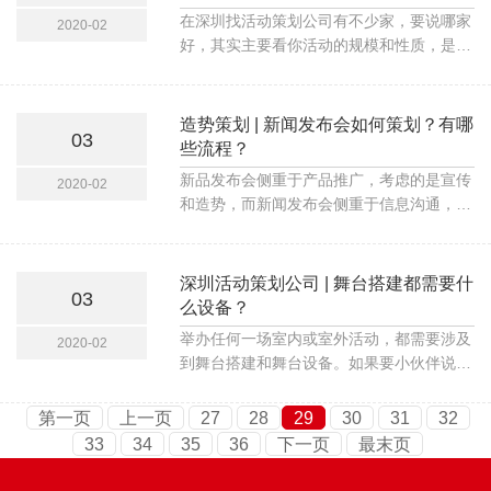
在深圳找活动策划公司有不少家，要说哪家
2020-02
好，其实主要看你活动的规模和性质，是发
布会活动、会议活动、经销商大会、庆典活
动，还是会销活动，因为深圳不同的活动策
划公司所擅长的领域也不一样，当然还要细
造势策划 | 新闻发布会如何策划？有哪
03
分行业，所以前期一定要给自己定位，这样
些流程？
才能找到更匹配和更适合的活动策划公司。
新品发布会侧重于产品推广，考虑的是宣传
2020-02
和造势，而新闻发布会侧重于信息沟通，考
虑的是传播和公关。
深圳活动策划公司 | 舞台搭建都需要什
03
么设备？
举办任何一场室内或室外活动，都需要涉及
2020-02
到舞台搭建和舞台设备。如果要小伙伴说说
需要哪些设备，相信大多数小伙伴都无法说
清，因此，本期造势策划就从户外活动作为
第一页
上一页
27
28
29
30
31
32
案例，帮大家分析一场活动具体需要哪些设
33
34
35
36
下一页
最末页
备，希望对大家有帮助！