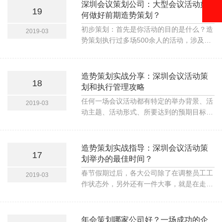
动策划的同学。
深圳会议策划公司：大型会议活动如
19
何做好前期造势策划？
初步策划：首先是你活动的目的是什么？造
2019-03
势策划执行过多场500余人的活动，涉及接
引、住宿、例会、晚宴、表演，等环节，此
档次年会预算总费用在50W起步，大部分费
用是场地的住宿、例会餐饮
造势策划实战分享：深圳会议活动策
18
划和执行管理攻略
任何一场会议活动都有特定的举办背景、活
2019-03
动主题、活动形式、所要达到的预期目标，
只有确定了以上基本信息，接下来才知道如
何筹备一场会议活动。
造势策划实战指导：深圳会议活动策
17
划举办的最佳时间？
春节假期过后，各大公司除了在调整员工工
2019-03
作状态外，另外还有一件大事，就是在走筹
备不同的会议。销售型公司：招商会、经销
商大会、员工培训大会……政府机关和行政
部门：奠基仪式、主题活动大会……日化品
年会策划哪家公司好？一场成功的企