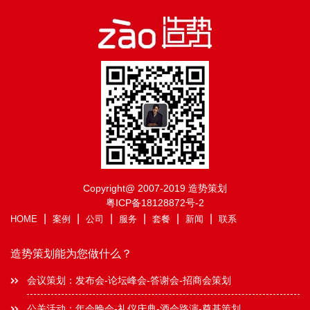
看来，要办一场精彩的年会，前提是先要保
证办一场顺利的年会，所谓的精彩不过是各
个环节的锦上添花而已。
Copyright@ 2007-2019 造势策划
粤ICP备18128872号-2
|
|
|
|
|
|
HOME
案例
公司
服务
套餐
新闻
联系
造势策划能为您做什么？
会议策划：发布会-论坛峰会-答谢会-招商会策划
公关活动：年会晚会-礼仪庆典-酒会路演-奠基策划