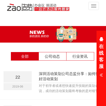
Toggle
navigat
在
线
全部
公司动态
行业资讯
客
服
深圳活动策划公司总监分享：如何做
22
好活动策划
对于初学者或者想快速提升技能的策划者来
2019-06
说，成功的活动策划最终考验的是对细节的
拿捏。所以，小编把深圳造势策划以往做活
动策划的经验总结起来，分享给需要了解活