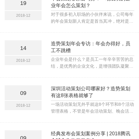
19
牌、社交电
业年会怎么策划？
对于很多初入职场的小伙伴来说，公司每年
2018-12
的年会策划新人肯定是首当其冲，绝对是公
司年会活动不可或缺的角色（PS其实很多
职场老鸟都是这样过来的。）
造势策划年会专访：年会办得好，员
14
工不跳槽
企业年会是什么？是员工一年辛辛苦苦的总
2018-12
结，是优秀的企业文化，是增强团队凝聚
力， 提升员工敬业度，提升员工工作效
率，提升公司业绩稳步上升的机会。
深圳活动策划公司哪家好？造势策划
09
有这8张表格就够了
一场活动策划无外乎就这8个环节和8个活动
2018-12
管理表格，不管是年会活动策划、晚会活动
策划、会议活动策划、庆典活动策划、礼仪
活动策划、论坛峰会活动策划等，都可以按
此使用，本期活动策划实战案例就分享到
经典发布会策划案例分享 | 2018腾讯
09
此。