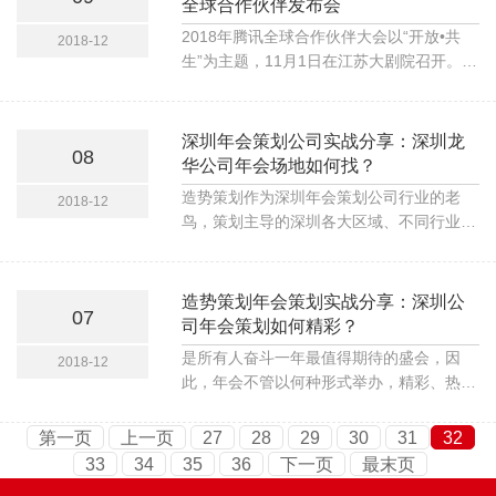
全球合作伙伴发布会
2018年腾讯全球合作伙伴大会以“开放•共
2018-12
生”为主题，11月1日在江苏大剧院召开。为
期三天的大会，组织了21场高峰论坛、30
场高端商务交流活动、并设立2万平米前沿
科技文创与产业展区。期间有20位国际大
深圳年会策划公司实战分享：深圳龙
08
咖、350位商业领袖、500家主流媒体、
华公司年会场地如何找？
12000位科技文创行业引领者出席大会。
造势策划作为深圳年会策划公司行业的老
2018-12
鸟，策划主导的深圳各大区域、不同行业的
年会策划数百场，针对企业年会策划碰到的
年会场地普遍不好找的问题，这里就跟大家
做一期分享。
造势策划年会策划实战分享：深圳公
07
司年会策划如何精彩？
是所有人奋斗一年最值得期待的盛会，因
2018-12
此，年会不管以何种形式举办，精彩、热
闹、充满惊喜的年会绝对是一场成功年会必
备的元素。 针对年会策划，我并没有在网
第一页
上一页
27
28
29
30
31
32
上找到很好的参考文章，正好自己这段时间
33
34
35
36
下一页
最末页
也在筹备年会，于是就写了这篇文章。在我